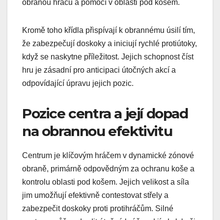
obranou hráčů a pomocí v oblasti pod košem.
Kromě toho křídla přispívají k obrannému úsilí tím,
že zabezpečují doskoky a iniciují rychlé protiútoky,
když se naskytne příležitost. Jejich schopnost číst
hru je zásadní pro anticipaci útočných akcí a
odpovídající úpravu jejich pozic.
Pozice centra a její dopad
na obrannou efektivitu
Centrum je klíčovým hráčem v dynamické zónové
obraně, primárně odpovědným za ochranu koše a
kontrolu oblasti pod košem. Jejich velikost a síla
jim umožňují efektivně contestovat střely a
zabezpečit doskoky proti protihráčům. Silné