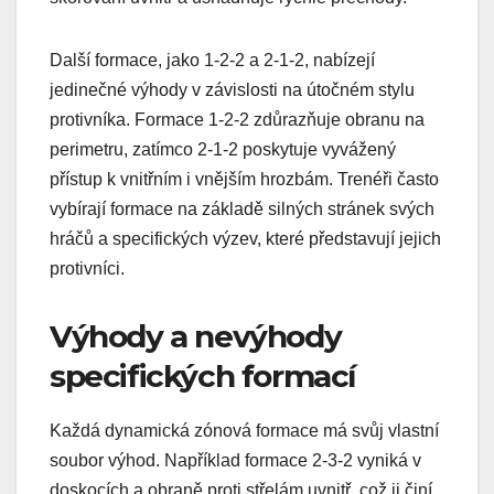
Další formace, jako 1-2-2 a 2-1-2, nabízejí
jedinečné výhody v závislosti na útočném stylu
protivníka. Formace 1-2-2 zdůrazňuje obranu na
perimetru, zatímco 2-1-2 poskytuje vyvážený
přístup k vnitřním i vnějším hrozbám. Trenéři často
vybírají formace na základě silných stránek svých
hráčů a specifických výzev, které představují jejich
protivníci.
Výhody a nevýhody
specifických formací
Každá dynamická zónová formace má svůj vlastní
soubor výhod. Například formace 2-3-2 vyniká v
doskocích a obraně proti střelám uvnitř, což ji činí