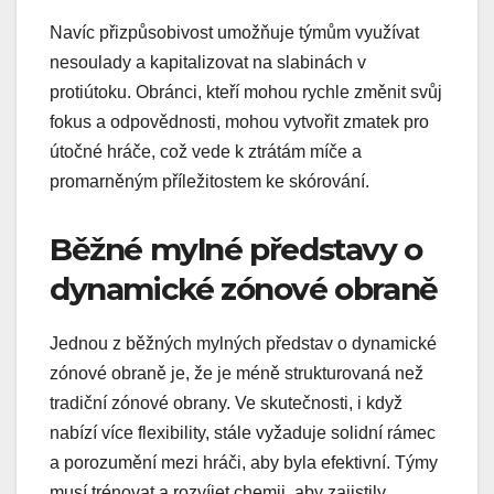
Navíc přizpůsobivost umožňuje týmům využívat
nesoulady a kapitalizovat na slabinách v
protiútoku. Obránci, kteří mohou rychle změnit svůj
fokus a odpovědnosti, mohou vytvořit zmatek pro
útočné hráče, což vede k ztrátám míče a
promarněným příležitostem ke skórování.
Běžné mylné představy o
dynamické zónové obraně
Jednou z běžných mylných představ o dynamické
zónové obraně je, že je méně strukturovaná než
tradiční zónové obrany. Ve skutečnosti, i když
nabízí více flexibility, stále vyžaduje solidní rámec
a porozumění mezi hráči, aby byla efektivní. Týmy
musí trénovat a rozvíjet chemii, aby zajistily