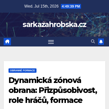
Skip
Wed. Jul 15th, 2026
4:49:40 PM
to
content
sarkazahrobska.cz
OBRANNÉ FORMACE
Dynamická zónová
obrana: Přizpůsobivost,
role hráčů, formace