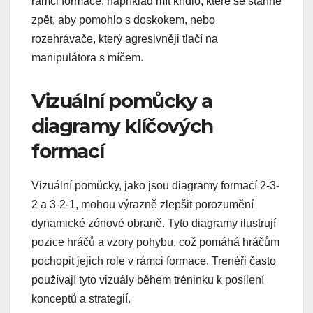
rámci formace, například mít křídlo, které se stáhne
zpět, aby pomohlo s doskokem, nebo
rozehrávače, který agresivněji tlačí na
manipulátora s míčem.
Vizuální pomůcky a
diagramy klíčových
formací
Vizuální pomůcky, jako jsou diagramy formací 2-3-
2 a 3-2-1, mohou výrazně zlepšit porozumění
dynamické zónové obraně. Tyto diagramy ilustrují
pozice hráčů a vzory pohybu, což pomáhá hráčům
pochopit jejich role v rámci formace. Trenéři často
používají tyto vizuály během tréninku k posílení
konceptů a strategií.