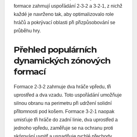
formace zahrnují uspořádání 2-3-2 a 3-2-1, z nichž
každé je navrženo tak, aby optimalizovalo role
hráčů a pokrývací oblasti při přizpůsobování se
průběhu hry.
Přehled populárních
dynamických zónových
formací
Formace 2-3-2 zahrnuje dva hráče vpředu, tři
uprostřed a dva vzadu. Toto uspořádání umožňuje
silnou obranu na perimetru při udržení solidní
přítomnosti pod košem. Formace 3-2-1 naopak
umisťuje tři hráče do zadní linie, dva uprostřed a
jednoho vpředu, zaměřuje se na ochranu proti
skórování uvnitř a usnadňuje rychlé přechody.