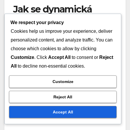
Jak se dynamická
zónová obrana
We respect your privacy
srovnává s jinými
Cookies help us improve your experience, deliver
personalized content, and analyze traffic. You can
obrannými
choose which cookies to allow by clicking
strategiemi?
Customize
. Click
Accept All
to consent or
Reject
All
to decline non-essential cookies.
Dynamická zónová obrana nabízí strategickou
flexibilitu a přizpůsobivost, které mohou zlepšit
Customize
efektivitu obranného pokrytí ve srovnání s tradiční
osobní obranou. Tento přístup umožňuje týmům
Reject All
upravit své formace a
role hráčů
na základě
silných a slabých stránek protivníka, což z něj činí
Accept All
všestrannou volbu v různých herních situacích.