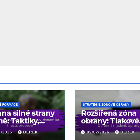
É FORMACE
STRATEGIE ZÓNOVÉ OBRANY
na silné strany
Rozšířená zóna
ně: Taktiky,
obrany: Tlakové
mika hráčů,
body, Obranné
2/2026
DEREK
09/02/2026
DEREK
vedení
myšlení, Úpravy