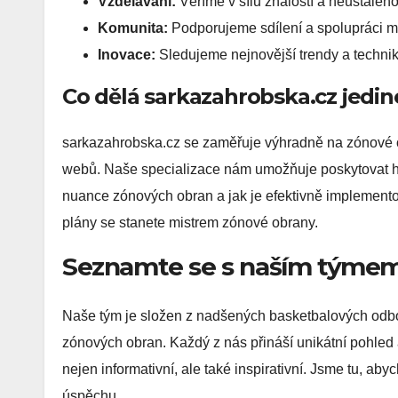
Vzdělávání:
Věříme v sílu znalostí a neustálého
Komunita:
Podporujeme sdílení a spolupráci mez
Inovace:
Sledujeme nejnovější trendy a technik
Co dělá sarkazahrobska.cz jedi
sarkazahrobska.cz se zaměřuje výhradně na zónové o
webů. Naše specializace nám umožňuje poskytovat hl
nuance zónových obran a jak je efektivně implementov
plány se stanete mistrem zónové obrany.
Seznamte se s naším týme
Naše tým je složen z nadšených basketbalových odborn
zónových obran. Každý z nás přináší unikátní pohled a
nejen informativní, ale také inspirativní. Jsme tu, a
úspěchu.