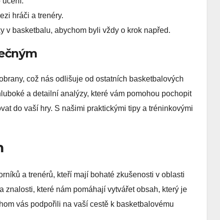
 učení.
i hráči a trenéry.
y v basketbalu, abychom byli vždy o krok napřed.
nečným
brany, což nás odlišuje od ostatních basketbalových
uboké a detailní analýzy, které vám pomohou pochopit
at do vaší hry. S našimi praktickými tipy a tréninkovými
m
íků a trenérů, kteří mají bohaté zkušenosti v oblasti
 znalosti, které nám pomáhají vytvářet obsah, který je
bychom vás podpořili na vaší cestě k basketbalovému