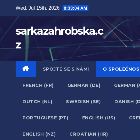
Skip
Wed. Jul 15th, 2026
8:33:05 AM
to
content
sarkazahrobska.c
z
SPOJTE SE S NÁMI
O SPOLEČNOS
FRENCH (FR)
GERMAN (DE)
GERMAN (
DUTCH (NL)
SWEDISH (SE)
DANISH (
PORTUGUESE (PT)
ENGLISH (US)
GRE
ENGLISH (NZ)
CROATIAN (HR)