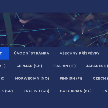
TI
ÚVODNÍ STRÁNKA
VŠECHNY PŘÍSPĚVKY
AT)
GERMAN (CH)
ITALIAN (IT)
JAPANESE (
DK)
NORWEGIAN (NO)
FINNISH (FI)
CZECH 
EK (GR)
ENGLISH (GB)
BULGARIAN (BG)
EN