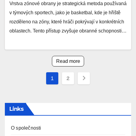
Vrstva zónové obrany je strategická metoda používaná
v týmových sportech, jako je basketbal, kde je hřiště
rozděleno na zóny, které hráči pokrývají v konkrétních
oblastech. Tento přístup zvyšuje obranné schopnosti…
Read more
Posts
1
2
pagination
Links
O společnosti