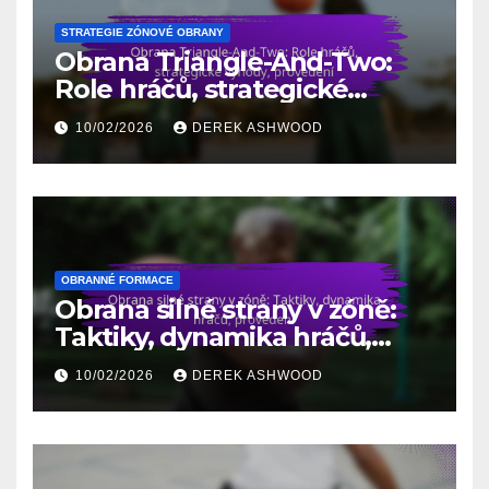
STRATEGIE ZÓNOVÉ OBRANY
Obrana Triangle-And-Two:
Role hráčů, strategické
výhody, provedení
10/02/2026
DEREK ASHWOOD
OBRANNÉ FORMACE
Obrana silné strany v zóně:
Taktiky, dynamika hráčů,
provedení
10/02/2026
DEREK ASHWOOD