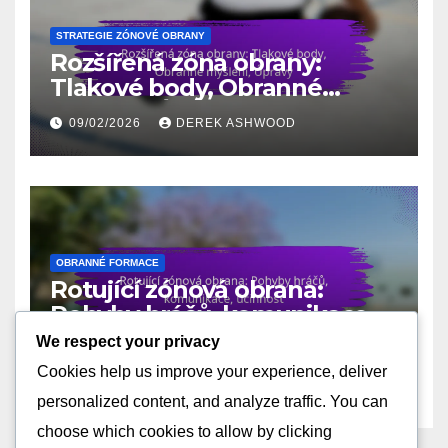
STRATEGIE ZÓNOVÉ OBRANY
Rozšířená zóna obrany:
Tlakové body, Obranné
myšlení, Úpravy
09/02/2026
DEREK ASHWOOD
OBRANNÉ FORMACE
Rotující zónová obrana:
Pohyby hráčů, komunikace,
účinnost
We respect your privacy
06/02/2026
DEREK ASHWOOD
Cookies help us improve your experience, deliver
personalized content, and analyze traffic. You can
choose which cookies to allow by clicking