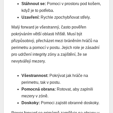
Stáhnout se:
Pomoci v prostoru pod košem,
když je to potřeba.
Uzavření:
Rychle zpochybňovat střely.
Malý forward je všestranný, často pověřen
pokrýváním větší oblasti hřiště. Musí být
přizpůsobivý, přecházet mezi bráněním hráčů na
perimetru a pomocí v postu. Jejich role je zásadní
pro udržení integrity zóny a zajištění, že se
nevytvářejí mezery.
Všestrannost:
Pokrývat jak hráče na
perimetru, tak v postu.
Pomocná obrana:
Rotovat, aby zaplnili
mezery v zóně.
Doskoky:
Pomoci zajistit obranné doskoky.
Power forward se primárně zaměřuje na obranu v