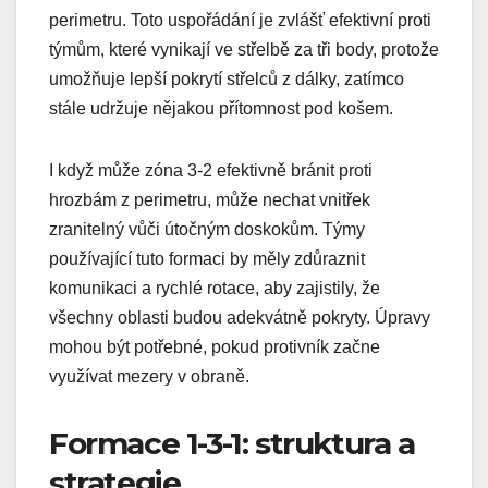
perimetru. Toto uspořádání je zvlášť efektivní proti
týmům, které vynikají ve střelbě za tři body, protože
umožňuje lepší pokrytí střelců z dálky, zatímco
stále udržuje nějakou přítomnost pod košem.
I když může zóna 3-2 efektivně bránit proti
hrozbám z perimetru, může nechat vnitřek
zranitelný vůči útočným doskokům. Týmy
používající tuto formaci by měly zdůraznit
komunikaci a rychlé rotace, aby zajistily, že
všechny oblasti budou adekvátně pokryty. Úpravy
mohou být potřebné, pokud protivník začne
využívat mezery v obraně.
Formace 1-3-1: struktura a
strategie