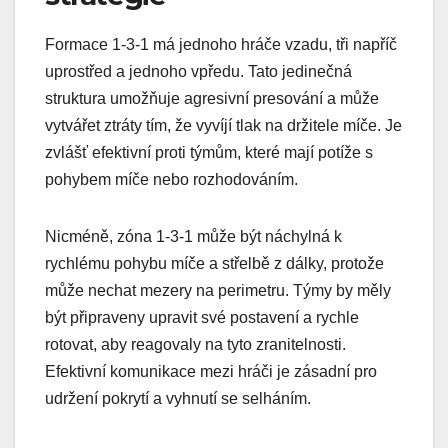
Formace 1-3-1 má jednoho hráče vzadu, tři napříč
uprostřed a jednoho vpředu. Tato jedinečná
struktura umožňuje agresivní presování a může
vytvářet ztráty tím, že vyvíjí tlak na držitele míče. Je
zvlášť efektivní proti týmům, které mají potíže s
pohybem míče nebo rozhodováním.
Nicméně, zóna 1-3-1 může být náchylná k
rychlému pohybu míče a střelbě z dálky, protože
může nechat mezery na perimetru. Týmy by měly
být připraveny upravit své postavení a rychle
rotovat, aby reagovaly na tyto zranitelnosti.
Efektivní komunikace mezi hráči je zásadní pro
udržení pokrytí a vyhnutí se selháním.