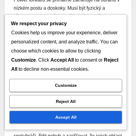
nízkém postu a doskoky. Musí být fyzický a
připraven zpochybňovat střely blízko koše,
We respect your privacy
zatímco si také musí být vědom střelců, kteří se
Cookies help us improve your experience, deliver
mohou stáhnout ven. Jejich postavení je klíčové
pro udržení struktury zóny.
personalized content, and analyze traffic. You can
choose which cookies to allow by clicking
Obrana v postu:
Bránit proti hráčům v
Customize
. Click
Accept All
to consent or
Reject
nízkém postu.
All
to decline non-essential cookies.
Doskoky:
Zajišťovat doskoky a omezovat
druhé šance.
Customize
Uzavření:
Rychle zpochybňovat střely z mid-
range.
Reject All
Centrum je oporou
zónové obrany
, zodpovědné za
Accept All
ochranu koše a zpochybňování střel v prostoru
pod košem. Musí efektivně komunikovat se
spoluhráči, řídit pohyb a zajišťovat, že jejich oblast