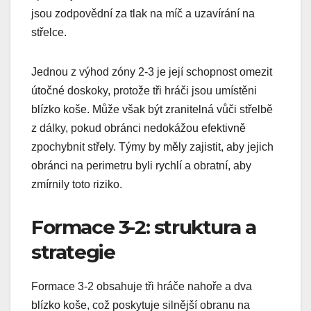
jsou zodpovědní za tlak na míč a uzavírání na
střelce.
Jednou z výhod zóny 2-3 je její schopnost omezit
útočné doskoky, protože tři hráči jsou umístěni
blízko koše. Může však být zranitelná vůči střelbě
z dálky, pokud obránci nedokážou efektivně
zpochybnit střely. Týmy by měly zajistit, aby jejich
obránci na perimetru byli rychlí a obratní, aby
zmírnily toto riziko.
Formace 3-2: struktura a
strategie
Formace 3-2 obsahuje tři hráče nahoře a dva
blízko koše, což poskytuje silnější obranu na