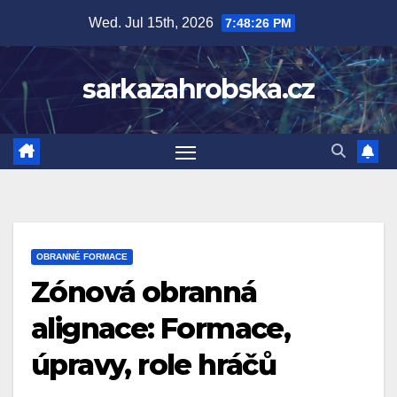
Skip
Wed. Jul 15th, 2026
7:48:27 PM
to
content
sarkazahrobska.cz
OBRANNÉ FORMACE
Zónová obranná
alignace: Formace,
úpravy, role hráčů