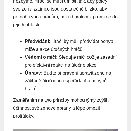
nezbytné. Hráči se musí umístit tak, aby pokryli
své zóny, zatímco jsou dostatečně blízko, aby
pomohli spoluhráčům, pokud protivník pronikne do
jejich oblasti.
Předvídání:
Hráči by měli předvídat pohyb
míče a akce útočných hráčů.
Vědomí o míči:
Sledujte míč, což je zásadní
pro efektivní reakci na útočné akce.
Úpravy:
Buďte připraveni upravit zónu na
základě útočného uspořádání a pohybů
hráčů.
Zaměřením na tyto principy mohou týmy zvýšit
účinnost své zónové obrany a lépe omezit
protiútoky.