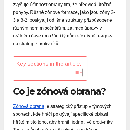
zvyšuje účinnost obrany tím, že předvídá útočné
pohyby. Různé zónové formace, jako jsou zóny 2-
3 a 3-2, poskytují odlišné struktury přizpůsobené
různým herním scénářům, zatímco úpravy v
reálném čase umožňují týmům efektivně reagovat
na strategie protivníků.
Key sections in the article:
Co je zónová obrana?
Zónová obrana
je strategický přístup v týmových
sportech, kde hráči pokrývají specifické oblasti
hřiště místo toho, aby bránili jednotlivé protivníky.
Tento způsob má za cíl vytvořit soudržnou