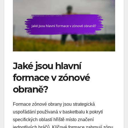
Jaké jsou hlavní
formace v zónové
obraně?
Formace zónové obrany jsou strategická
uspořádání používaná v basketbalu k pokrytí
specifických oblastí hřiště místo značení
jednotlivých hráčů. Klíčové formace zahrnují zónu