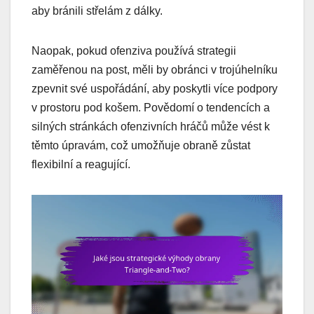
aby bránili střelám z dálky.
Naopak, pokud ofenziva používá strategii
zaměřenou na post, měli by obránci v trojúhelníku
zpevnit své uspořádání, aby poskytli více podpory
v prostoru pod košem. Povědomí o tendencích a
silných stránkách ofenzivních hráčů může vést k
těmto úpravám, což umožňuje obraně zůstat
flexibilní a reagující.