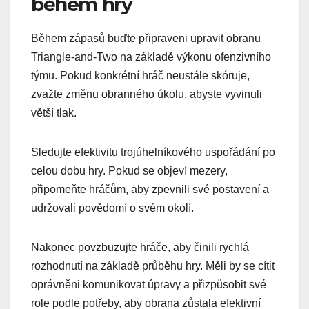
během hry
Během zápasů buďte připraveni upravit obranu
Triangle-and-Two na základě výkonu ofenzivního
týmu. Pokud konkrétní hráč neustále skóruje,
zvažte změnu obranného úkolu, abyste vyvinuli
větší tlak.
Sledujte efektivitu trojúhelníkového uspořádání po
celou dobu hry. Pokud se objeví mezery,
připomeňte hráčům, aby zpevnili své postavení a
udržovali povědomí o svém okolí.
Nakonec povzbuzujte hráče, aby činili rychlá
rozhodnutí na základě průběhu hry. Měli by se cítit
oprávněni komunikovat úpravy a přizpůsobit své
role podle potřeby, aby obrana zůstala efektivní