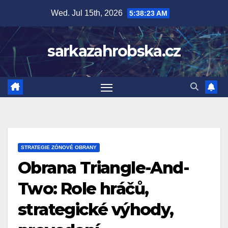
Skip
Wed. Jul 15th, 2026
5:38:24 AM
to
content
sarkazahrobska.cz
STRATEGIE ZÓNOVÉ OBRANY
Obrana Triangle-And-
Two: Role hráčů,
strategické výhody,