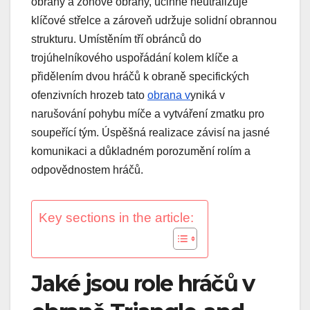
obrany a zónové obrany, účinně neutralizuje
klíčové střelce a zároveň udržuje solidní obrannou
strukturu. Umístěním tří obránců do
trojúhelníkového uspořádání kolem klíče a
přidělením dvou hráčů k obraně specifických
ofenzivních hrozeb tato
obrana v
yniká v
narušování pohybu míče a vytváření zmatku pro
soupeřící tým. Úspěšná realizace závisí na jasné
komunikaci a důkladném porozumění rolím a
odpovědnostem hráčů.
Key sections in the article:
Jaké jsou role hráčů v