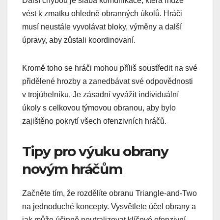
Další chybou je slabá komunikace, která může
vést k zmatku ohledně obranných úkolů. Hráči
musí neustále vyvolávat bloky, výměny a další
úpravy, aby zůstali koordinovaní.
Kromě toho se hráči mohou příliš soustředit na své
přidělené hrozby a zanedbávat své odpovědnosti
v trojúhelníku. Je zásadní vyvážit individuální
úkoly s celkovou týmovou obranou, aby bylo
zajištěno pokrytí všech ofenzivních hráčů.
Tipy pro výuku obrany
novým hráčům
Začněte tím, že rozdělíte obranu Triangle-and-Two
na jednoduché koncepty. Vysvětlete účel obrany a
jak může účinně neutralizovat klíčové ofenzivní