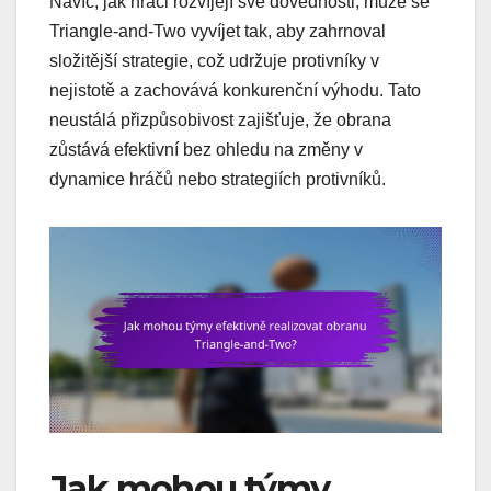
Navíc, jak hráči rozvíjejí své dovednosti, může se
Triangle-and-Two vyvíjet tak, aby zahrnoval
složitější strategie, což udržuje protivníky v
nejistotě a zachovává konkurenční výhodu. Tato
neustálá přizpůsobivost zajišťuje, že obrana
zůstává efektivní bez ohledu na změny v
dynamice hráčů nebo strategiích protivníků.
Jak mohou týmy