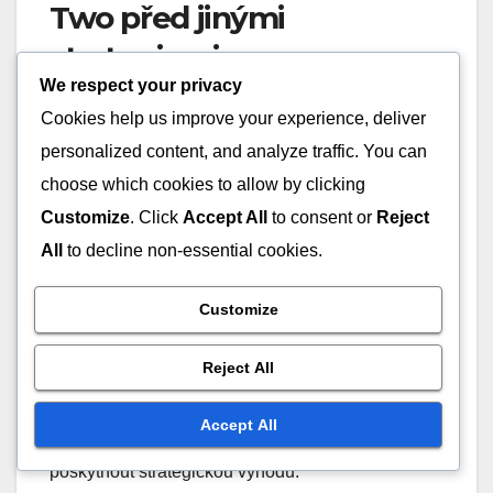
Two před jinými
strategiemi
We respect your privacy
Volba obrany Triangle-and-Two je ideální při čelní
Cookies help us improve your experience, deliver
týmu s jasným ofenzivním lídrem. Tato strategie
personalized content, and analyze traffic. You can
umožňuje cílené obranné úsilí, které může
choose which cookies to allow by clicking
výrazně omezit dopad tohoto hráče
na hru
. Trenéři
Customize
. Click
Accept All
to consent or
Reject
by měli tuto obranu implementovat, když věří, že
All
to decline non-essential cookies.
jejich tým ji může účinně realizovat, aniž by ohrozil
celkovou obrannou integritu.
Customize
Je také prospěšná v situacích, kdy si soupeřící tým
Reject All
neví rady s nekonvenčními obranami. Pokud tým
prokázal potíže s přizpůsobením se hybridním
Accept All
obranným schématům, může Triangle-and-Two
poskytnout strategickou výhodu.