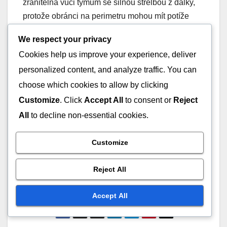
zranitelná vůči týmům se silnou střelbou z dálky,
protože obránci na perimetru mohou mít potíže
efektivně pokrýt více střelců. Trenéři by měli
We respect your privacy
posoudit schopnosti střelby svých soupeřů před
Cookies help us improve your experience, deliver
tím, než se zaváží k této formaci.
personalized content, and analyze traffic. You can
choose which cookies to allow by clicking
Běžné úskalí zahrnují, že se hráči příliš soustředí
na svou oblast a zanedbávají pomoc
Customize
. Click
Accept All
to consent or
Reject
spoluhráčům, což vede k otevřeným střelám. Aby
All
to decline non-essential cookies.
se tomu předešlo, měly by týmy cvičit rotace a
zdůraznit důležitost týmové spolupráce při
Customize
udržování obranné integrity. Pravidelná cvičení
mohou pomoci posílit tyto koncepty a zlepšit
Reject All
celkové provedení.
Accept All