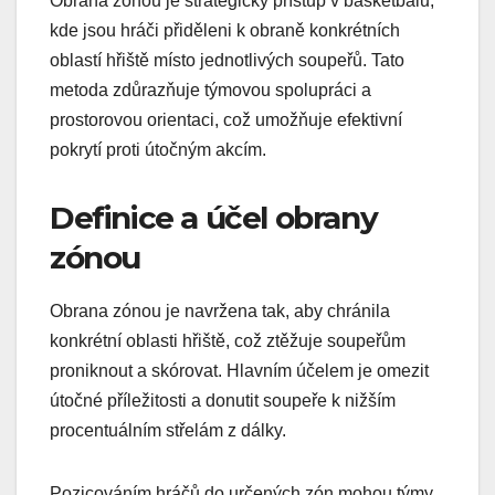
Obrana zónou je strategický přístup v basketbalu,
kde jsou hráči přiděleni k obraně konkrétních
oblastí hřiště místo jednotlivých soupeřů. Tato
metoda zdůrazňuje týmovou spolupráci a
prostorovou orientaci, což umožňuje efektivní
pokrytí proti útočným akcím.
Definice a účel obrany
zónou
Obrana zónou je navržena tak, aby chránila
konkrétní oblasti hřiště, což ztěžuje soupeřům
proniknout a skórovat. Hlavním účelem je omezit
útočné příležitosti a donutit soupeře k nižším
procentuálním střelám z dálky.
Pozicováním hráčů do určených zón mohou týmy