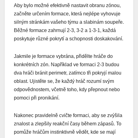
Aby bylo možné efektivně nastavit obranu zónou,
začněte určením formace, která nejlépe vyhovuje
silným stránkám vašeho týmu a slabinám soupeře.
Běžné formace zahrnují 2-3, 3-2 a 1-3-1, každá
poskytuje různé pokrytí a schopnosti doskakování.
Jakmile je formace vybrána, přidělte hráče do
konkrétních zón. Například ve formaci 2-3 budou
dva hráči bránit perimetr, zatímco tři pokryjí malou
oblast. Ujistěte se, že každý hráč rozumí svým
odpovědnostem, včetně toho, kdy přepnout nebo
pomoci při pronikání.
Nakonec pravidelně cvičte formaci, aby se zvýšila
znalost a zlepšily reakční časy během zápasů. To
pomůže hráčům instinktivně vědět, kde se mají