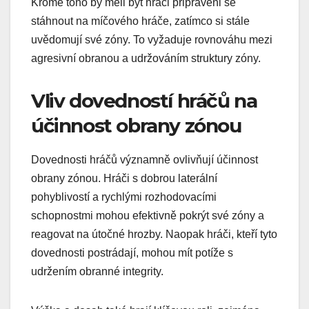
Kromě toho by měli být hráči připraveni se
stáhnout na míčového hráče, zatímco si stále
uvědomují své zóny. To vyžaduje rovnováhu mezi
agresivní obranou a udržováním struktury zóny.
Vliv dovedností hráčů na
účinnost obrany zónou
Dovednosti hráčů významně ovlivňují účinnost
obrany zónou. Hráči s dobrou laterální
pohyblivostí a rychlými rozhodovacími
schopnostmi mohou efektivně pokrýt své zóny a
reagovat na útočné hrozby. Naopak hráči, kteří tyto
dovednosti postrádají, mohou mít potíže s
udržením obranné integrity.