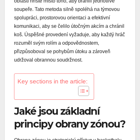
oblastí hřiště místo toho, aby bránili jednotlivé
soupeře. Tato metoda silně spoléhá na týmovou
spolupráci, prostorovou orientaci a efektivní
komunikaci, aby se čelilo útočným akcím a chránil
koš. Úspěšné provedení vyžaduje, aby každý hráč
rozuměl svým rolím a odpovědnostem,
přizpůsoboval se pohybům útoku a zároveň
udržoval obrannou soudržnost.
Key sections in the article:
Jaké jsou základní
principy obrany zónou?