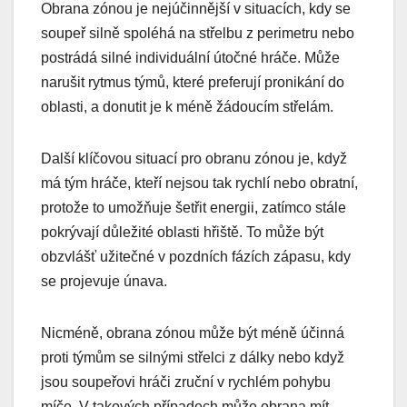
Obrana zónou je nejúčinnější v situacích, kdy se
soupeř silně spoléhá na střelbu z perimetru nebo
postrádá silné individuální útočné hráče. Může
narušit rytmus týmů, které preferují pronikání do
oblasti, a donutit je k méně žádoucím střelám.
Další klíčovou situací pro obranu zónou je, když
má tým hráče, kteří nejsou tak rychlí nebo obratní,
protože to umožňuje šetřit energii, zatímco stále
pokrývají důležité oblasti hřiště. To může být
obzvlášť užitečné v pozdních fázích zápasu, kdy
se projevuje únava.
Nicméně, obrana zónou může být méně účinná
proti týmům se silnými střelci z dálky nebo když
jsou soupeřovi hráči zruční v rychlém pohybu
míče. V takových případech může obrana mít