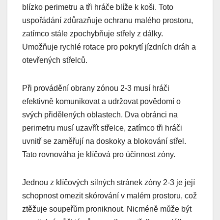
blízko perimetru a tři hráče blíže k koši. Toto
uspořádání zdůrazňuje ochranu malého prostoru,
zatímco stále zpochybňuje střely z dálky.
Umožňuje rychlé rotace pro pokrytí jízdních dráh a
otevřených střelců.
Při provádění obrany zónou 2-3 musí hráči
efektivně komunikovat a udržovat povědomí o
svých přidělených oblastech. Dva obránci na
perimetru musí uzavřít střelce, zatímco tři hráči
uvnitř se zaměřují na doskoky a blokování střel.
Tato rovnováha je klíčová pro účinnost zóny.
Jednou z klíčových silných stránek zóny 2-3 je její
schopnost omezit skórování v malém prostoru, což
ztěžuje soupeřům proniknout. Nicméně může být