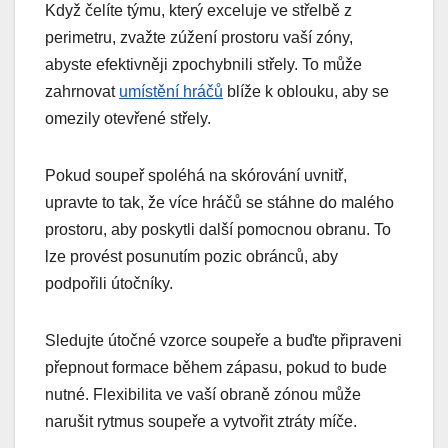
Když čelíte týmu, který exceluje ve střelbě z
perimetru, zvažte zúžení prostoru vaší zóny,
abyste efektivněji zpochybnili střely. To může
zahrnovat
umístění hráčů
blíže k oblouku, aby se
omezily otevřené střely.
Pokud soupeř spoléhá na skórování uvnitř,
upravte to tak, že více hráčů se stáhne do malého
prostoru, aby poskytli další pomocnou obranu. To
lze provést posunutím pozic obránců, aby
podpořili útočníky.
Sledujte útočné vzorce soupeře a buďte připraveni
přepnout formace během zápasu, pokud to bude
nutné. Flexibilita ve vaší obraně zónou může
narušit rytmus soupeře a vytvořit ztráty míče.