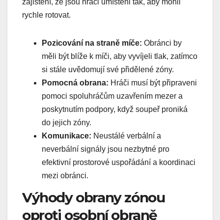
zajištění, že jsou hráči umístěni tak, aby mohli
rychle rotovat.
Pozicování na straně míče:
Obránci by
měli být blíže k míči, aby vyvíjeli tlak, zatímco
si stále uvědomují své přidělené zóny.
Pomocná obrana:
Hráči musí být připraveni
pomoci spoluhráčům uzavřením mezer a
poskytnutím podpory, když soupeř proniká
do jejich zóny.
Komunikace:
Neustálé verbální a
neverbální signály jsou nezbytné pro
efektivní prostorové uspořádání a koordinaci
mezi obránci.
Výhody obrany zónou
oproti osobní obraně