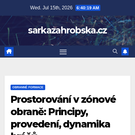
Skip
Wed. Jul 15th, 2026
6:40:21 AM
to
content
sarkazahrobska.cz
OBRANNÉ FORMACE
Prostorování v zónové
obraně: Principy,
provedení, dynamika