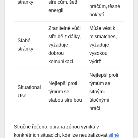
stránky
střelcům, šetří
hráčům, těsné
energii
pokrytí
Zranitelné vůči
Může vést k
střelbě z dálky,
mismatches,
Slabé
vyžaduje
vyžaduje
stránky
dobrou
vysokou
komunikaci
výdrž
Nejlepší proti
Nejlepší proti
týmům se
Situational
týmům se
silnými
Use
slabou střelbou
útočnými
hráči
Stručně řečeno, obrana zónou vyniká v
konkrétních situacích, kde lze neutralizovat
silné