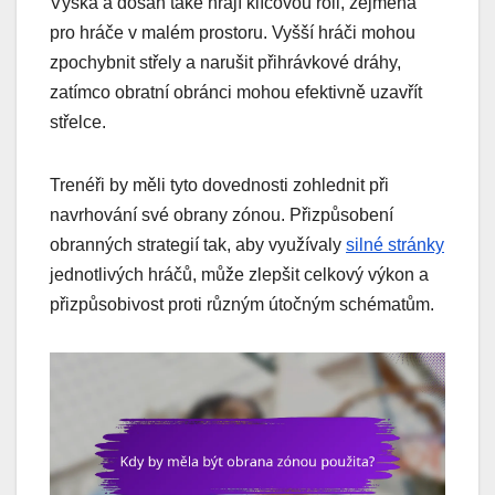
Výška a dosah také hrají klíčovou roli, zejména
pro hráče v malém prostoru. Vyšší hráči mohou
zpochybnit střely a narušit přihrávkové dráhy,
zatímco obratní obránci mohou efektivně uzavřít
střelce.
Trenéři by měli tyto dovednosti zohlednit při
navrhování své obrany zónou. Přizpůsobení
obranných strategií tak, aby využívaly
silné stránky
jednotlivých hráčů, může zlepšit celkový výkon a
přizpůsobivost proti různým útočným schématům.