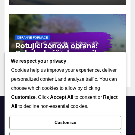
OBRANNÉ FORMACE
Rotující zónová obrana:
Pohyby hráčů, komunikace,
účinnost
We respect your privacy
06/02/2026
DEREK ASHWOOD
Cookies help us improve your experience, deliver
personalized content, and analyze traffic. You can
choose which cookies to allow by clicking
Customize
. Click
Accept All
to consent or
Reject
All
to decline non-essential cookies.
sarkazahrobska.cz
Customize