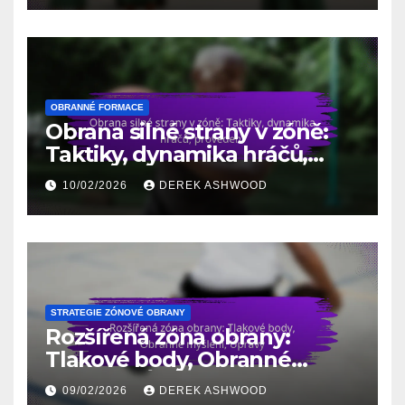
OBRANNÉ FORMACE
Obrana silné strany v zóně:
Taktiky, dynamika hráčů,
provedení
10/02/2026
DEREK ASHWOOD
STRATEGIE ZÓNOVÉ OBRANY
Rozšířená zóna obrany:
Tlakové body, Obranné
myšlení, Úpravy
09/02/2026
DEREK ASHWOOD