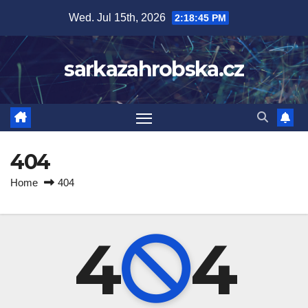
Skip
Wed. Jul 15th, 2026
2:18:46 PM
to
content
sarkazahrobska.cz
404
Home
404
4
4